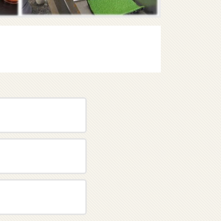
ます
ます