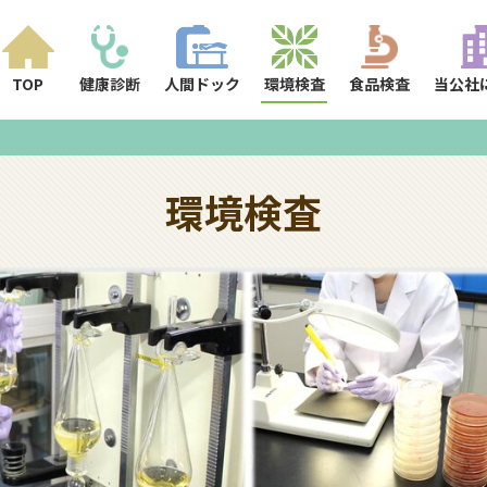
TOP
健康診断
人間ドック
環境検査
食品検査
当公社
環境検査