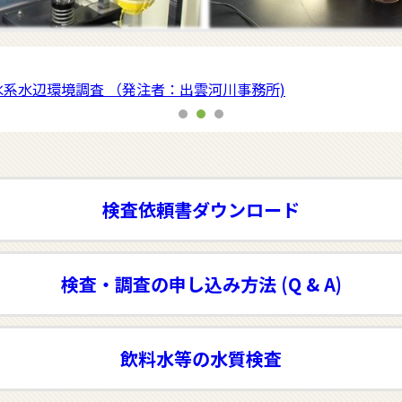
ました
品製造者支援セミナー』を１１ 月 ５ 日 (木) に松江市で開催し
川水系水辺環境調査 （発注者：出雲河川事務所)
ました
品製造者支援セミナー』を１１ 月 ５ 日 (木) に松江市で開催し
検査依頼書ダウンロード
検査・調査の申し込み方法 (Q & A)
飲料水等の水質検査