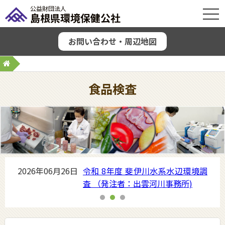
公益財団法人
OPE
島根県環境保健公社
お問い合わせ・周辺地図
食品検査
2026年06月23日
行事情報を更新しました
2026年07月31日
『令和 ８ 年度 食品製造者支援セ
ミナー』を１１ 月 ５ 日 (木) に松
江市で開催します
2026年06月26日
令和 8年度 斐伊川水系水辺環境調
査 （発注者：出雲河川事務所)
2026年06月23日
行事情報を更新しました
2026年07月31日
『令和 ８ 年度 食品製造者支援セ