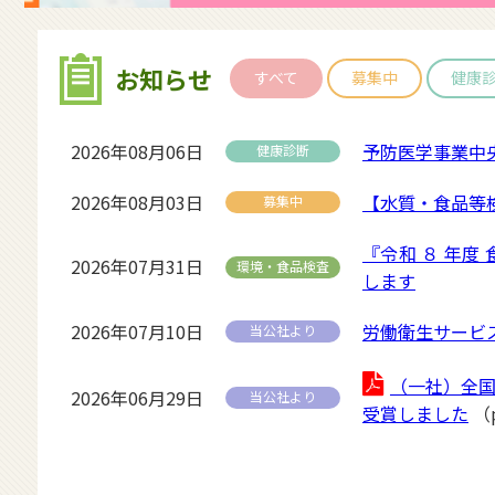
お知らせ
すべて
募集中
健康
2026年08月06日
予防医学事業中
健康診断
2026年08月03日
【水質・食品等
募集中
『令和 ８ 年度
2026年07月31日
環境・食品検査
します
2026年07月10日
労働衛生サービ
当公社より
（一社）全
2026年06月29日
当公社より
受賞しました
（p