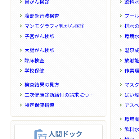
胃がん検診
飲料
腹部超音波検査
プール
マンモグラフィ乳がん検診
排水の
子宮がん検診
環境
大腸がん検診
温泉
臨床検査
放射
学校保健
作業
検査結果の見方
マス
二次健康診断給付の請求について
ばい
特定保健指導
アスベ
環境
飲料
人間ドック