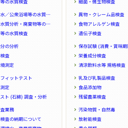
水等の水質検査
細菌・微生物検査
水／公衆浴場等の水質検査
異物・クレーム品検査
水質分析・廃棄物等の分析
食物アレルゲン検査
水等の水質検査
遺伝子検査
成分の分析
保存試験 (消費・賞味期
能検査
栄養成分検査
環境測定
清涼飲料水等 規格検査
クフィットテスト
乳及び乳製品検査
煙測定
食品添加物
スト (石綿) 調査・分析
残留農薬検査
調査業務
汚染物質・自然毒
水検査の納期について
放射能検査