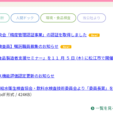
診断
人間ドック
環境・食品検査
当公社より
央会「精度管理認証事業」の認証を取得しました
New!
検査員】嘱託職員募集のお知らせ
New!
 食品製造者支援セミナー』を１１ 月 ５ 日 (木) に松江市で開
ス機能評価認定更新のお知らせ
国給水衛生検査協会・飲料水検査技術委員会より「委員長賞」
df 形式 / 424KB）
一覧を見