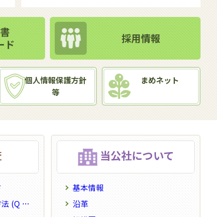
書
採用情報
ード
個人情報保護方針
まめネット
等
査
当公社について
ド
基本情報
 & A)
沿革